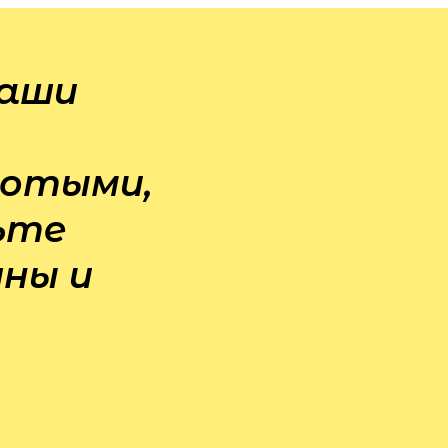
ваши
лотыми,
ьте
шны и