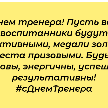
нем тренера! Пусть 
воспитанники будут
ктивными, медали зо
места призовыми. Буд
овы, энергичны, успе
результативны!
#сДнемТренера