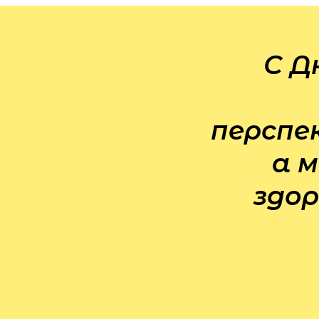
С Д
перспе
а 
здор