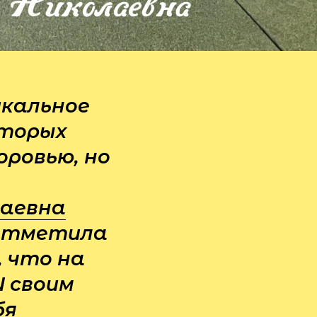
икальное
оторых
оровью, но
лаевна
 отметила
 что на
И своим
бя