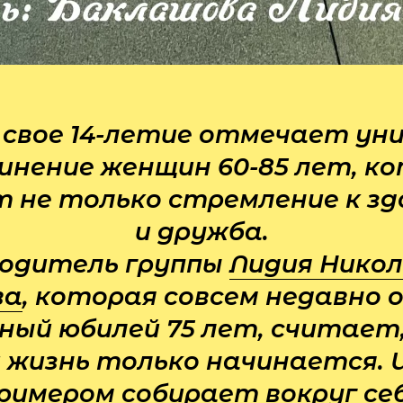
 свое 14-летие отмечает ун
инение женщин 60-85 лет, к
 не только стремление к зд
и дружба.
одитель группы
Лидия Нико
ва
, которая совсем недавно
ный юбилей 75 лет, считает,
 жизнь только начинается. 
римером собирает вокруг се