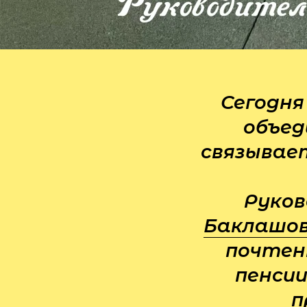
Сегодня
объед
связывает
Руков
Баклашо
почтен
пенсии
п