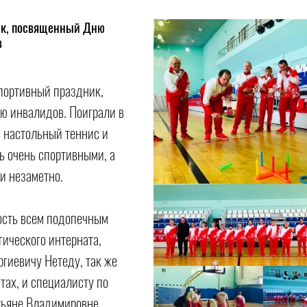
ик, посвященный Дню
в
портивный праздник,
 инвалидов. Поиграли в
, настольный теннис и
ь очень спортивными, а
и незаметно.
ость всем подопечным
ического интерната,
гиевичу Нетеду, так же
тах, и специалисту по
тьяне Владимировне