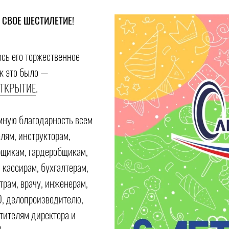
 СВОЕ ШЕСТИЛЕТИЕ!
сь его торжественное
к это было —
ОТКРЫТИЕ
.
омную благодарность всем
лям, инструкторам,
рщикам, гардеробщикам,
 кассирам, бухгалтерам,
трам, врачу, инженерам,
О, делопроизводителю,
тителям директора и