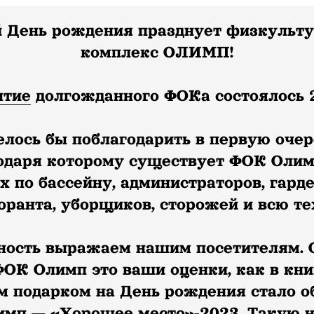
й День рождения празднует физкульт
комплекс ОЛИМП!
ытие
долгожданного ФОКа состоялось 2
елось бы поблагодарить в первую оче
годаря которому существует ФОК Олимп
 по бассейну, администраторов, гард
оранта, уборщиков, сторожей и всю т
ность выражаем нашим посетителям. 
ОК Олимп это ваши оценки, как в книг
м подарком на День рождения стало о
имп — «Хорошее место»-2023. Такую 