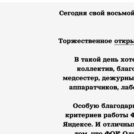
Сегодня свой восьмо
Торжественное
откр
В такой день хот
коллектив, бла
медсестер, дежурных
аппаратчиков, лаб
Особую благодар
критериев работы Ф
Яндексе. И отличны
том, что ФОК Ол