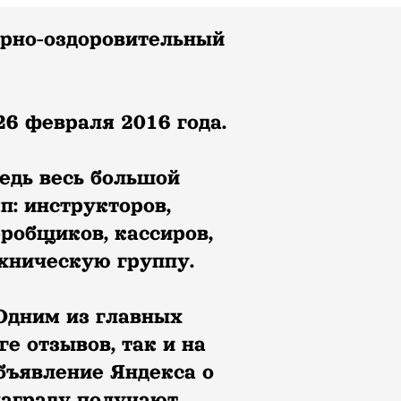
урно-оздоровительный
6 февраля 2016 года.
редь весь большой
: инструкторов,
еробщиков, кассиров,
ехническую группу.
Одним из главных
е отзывов, так и на
бъявление Яндекса о
награду получают